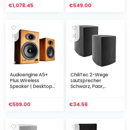
System aptX HD
€
1,078.45
€
549.00
Bluetooth,150W
Powered…
Audioengine A5+
ChiliTec 2-Wege
Plus Wireless
Lautsprecher
Speaker | Desktop
Schwarz, Paar,
Monitor Speakers |
Wand-
Home Music
Lautsprecher für
System aptX HD
HiFi Stereoanlage
€
599.00
€
34.56
Bluetooth,150W
Heimkino, 40Watt
Powered…
8Ohm