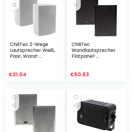
ChiliTec 2-Wege
ChiliTec
Lautsprecher Weiß,
Wandlautsprecher
Paar, Wand-
Flatpanel-
Lautsprecher für
Lautsprecher 2-
HiFi Stereoanlage
Wege 40Watt Paar
Heimkino, 40Watt
/ 2 Stück 37mm
€
31.04
€
50.63
8Ohm
flach Aufbau-
Lautsprecher für…