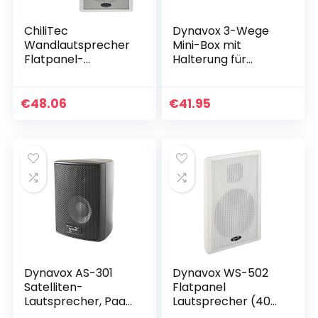
ChiliTec
Dynavox 3-Wege
Wandlautsprecher
Mini-Box mit
Flatpanel-
Halterung für
Lautsprecher 2-
Wandmontage,
Wege 40Watt Paar
Paar, Kleiner
/ 2 Stück 37mm
Surround-
€
48.06
€
41.95
flach Aufbau-
Lautsprecher für
Lautsprecher für…
Heimkino, schwarz
Dynavox AS-301
Dynavox WS-502
Satelliten-
Flatpanel
Lautsprecher, Paar,
Lautsprecher (40
für Heimkino oder
Watt) weiß (Paar)