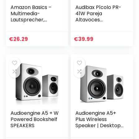
Amazon Basics –
Audibax Pícolo PR-
Multimedia-
41W Pareja
Lautsprecher,
Altavoces
kabelgebunden,
Estantería HiFi y
Wechselstromvers
Sonorización 75 W
orgung
Soporte Pared
€
26.29
€
39.99
Incluido Blanco
Audioengine A5 + W
Audioengine A5+
Powered Bookshelf
Plus Wireless
SPEAKERS
Speaker | Desktop
Monitor Speakers |
Home Music