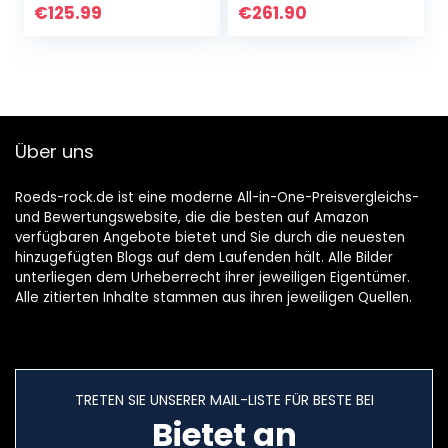
Patio Deck
THX, Mehrere
€
125.99
€
261.90
Lautsprecher für
Audio-Eingänge,
Garten,
Fernbedienung…
kompatibel…
Über uns
Roeds-rock.de ist eine moderne All-in-One-Preisvergleichs-
und Bewertungswebsite, die die besten auf Amazon
verfügbaren Angebote bietet und Sie durch die neuesten
hinzugefügten Blogs auf dem Laufenden hält. Alle Bilder
unterliegen dem Urheberrecht ihrer jeweiligen Eigentümer.
Alle zitierten Inhalte stammen aus ihren jeweiligen Quellen.
TRETEN SIE UNSERER MAIL-LISTE FÜR BESTE BEI
Bietet an