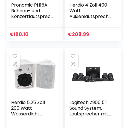
Pronomic PH15A
Herdio 4 Zoll 400
Bühnen- und
Watt
Konzertlautsprech
Außenlautspreche
er Aktiv PA-
r Outdoor-
Lautsprecher
Lautsprecher für
Aktive ABS PA-Box,
Outdoor Indoor
€
190.10
€
208.99
15 Zoll, 38 cm,
Wandhalterung
350W schwarz
Patio Deck
Camper Garten…
Herdio 5,25 Zoll
Logitech Z906 5.1
200 Watt
Sound System,
Wasserdicht
Lautsprecher mit
Außenlautspreche
1000 Watt
r Indoor Outdoor
Surround Sound,