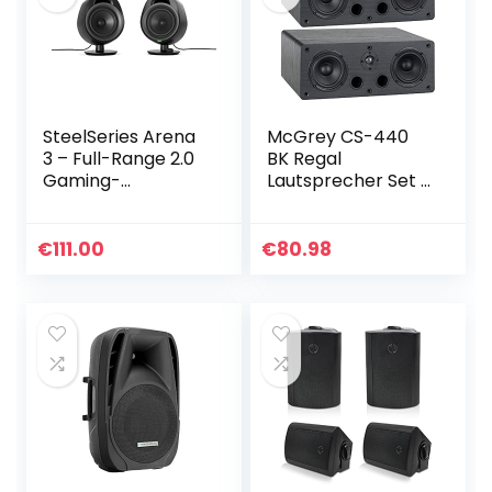
SteelSeries Arena
McGrey CS-440
3 – Full-Range 2.0
BK Regal
Gaming-
Lautsprecher Set –
Lautsprecher –
Paar Multifunktions
Fesselndes Audio –
Satelliten HiFi Box
Intuitive Bedienung
für Surround-
€
111.00
€
80.98
– 4-Zoll-Treiber…
System, Musik
und…