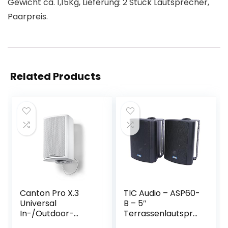
Gewicht ca. 1,15Kg, Lieferung: 2 Stück Lautsprecher,
Paarpreis.
Related Products
Canton Pro X.3
TIC Audio – ASP60-
Universal
B – 5″
In-/Outdoor-
Terrassenlautspre
Lautsprecher
cher – Für den