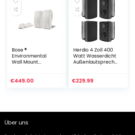
Bose ®
Herdio 4 Zoll 400
Environmental
Watt Wasserdicht
Wall Mount
Außenlautspreche
Lautsprecher (1-
r Outdoor-
Paar) weiß
Lautsprecher für
Garten, Terrasse,
€
449.00
€
229.99
Restaurant (2
Paar…
Über uns