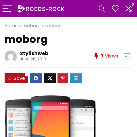
0
Home
»
moborg
»
moborg
moborg
Stylishweb
7
Views
June 26, 2019
0
Save