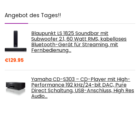
Angebot des Tages!!
Blaupunkt LS 1825 Soundbar mit
Subwoofer 2.1, 60 Watt RMS, kabelloses
Bluetooth-Gerät für Streaming, mit
Fernbedienung…
€
129.95
Yamaha CD-S303 – CD-Player mit High-
Performance 192 kHz/24-bit DAC, Pure
Direct Schaltung, USB-Anschluss, High Res
Audio…
€
295.00
TIC ASP120-W - 6,5" Premium
Terrassenlautsprecher - Für den Außen-
und Innenbereich - Wetterfest - 70-V-