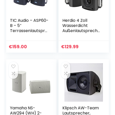
TIC Audio – ASP60-
Herdio 4 Zoll
B – 5″
Wasserdicht
Terrassenlautspre
Außenlautspreche
cher – Für den
r Outdoor-
Außen- und
Lautsprecher für
Innenbereich –
Garten, Terrasse,
€
159.00
€
129.99
Wetterfest – 70-
Restaurant,kompa
V-Schalter – 2er
tibel mit…
Pack – Schwarz
Yamaha NS-
Klipsch AW-Team
AW294 (WH) 2-
Lautsprecher,