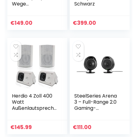
Wege
Schwarz
Außenlautspreche
r paar (100 Watt,
87dB) weiß
€
149.00
€
399.00
Herdio 4 Zoll 400
SteelSeries Arena
Watt
3 – Full-Range 2.0
Außenlautspreche
Gaming-
r Outdoor-
Lautsprecher –
Lautsprecher für
Fesselndes Audio –
Outdoor Indoor
Intuitive Bedienung
€
145.99
€
111.00
Wandhalterung
– 4-Zoll-Treiber…