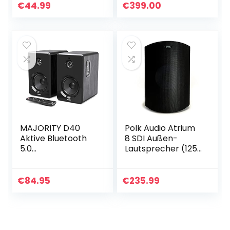
Spitzenleistung, 3.5
€
44.99
€
399.00
mm Eingang,
Kopfhörerbuchse…
MAJORITY D40
Polk Audio Atrium
Aktive Bluetooth
8 SDI Außen-
5.0
Lautsprecher (125
Regallautsprecher
W) schwarz
| 60 Watt Monitor
Lautsprecher | 2.0
€
84.95
€
235.99
Stereo Studio
Boxen, Activ Hi…