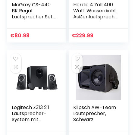
McGrey CS-440
Herdio 4 Zoll 400
BK Regal
Watt Wasserdicht
Lautsprecher Set –
Außenlautspreche
Paar Multifunktions
r Outdoor-
Satelliten HiFi Box
Lautsprecher für
für Surround-
Garten, Terrasse,
€
80.98
€
229.99
System, Musik
Restaurant (2
und…
Paar…
Logitech Z313 2.1
Klipsch AW-Team
Lautsprecher-
Lautsprecher,
System mit
Schwarz
Subwoofer, 50
Watt