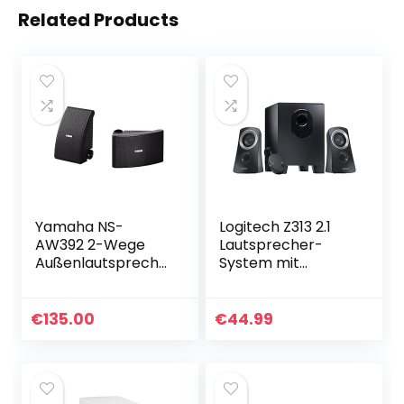
Related Products
Yamaha NS-
Logitech Z313 2.1
AW392 2-Wege
Lautsprecher-
Außenlautspreche
System mit
r (120 Watt, 86 dB)
Subwoofer, 50
1 Paar schwarz
Watt
Spitzenleistung, 3.5
€
135.00
€
44.99
mm Eingang,
Kopfhörerbuchse…