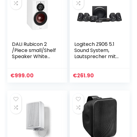
DALI Rubicon 2
Logitech Z906 5.1
/Piece small/Shelf
Sound System,
Speaker White
Lautsprecher mit
high Gloss
1000 Watt
Surround Sound,
THX, Mehrere
€
999.00
€
261.90
Audio-Eingänge,
Fernbedienung…