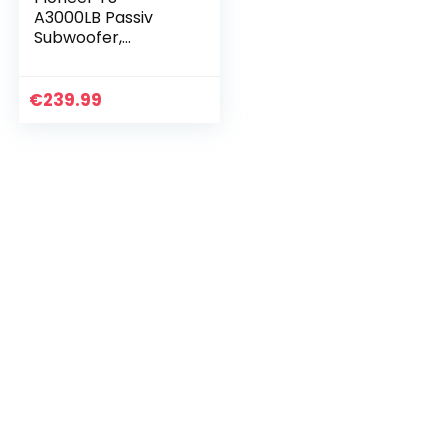
A3000LB Passiv
Subwoofer,
leistungsstarker
Gehäuse
Subwoofer mit 1500
€
239.99
W Maximalleistung,
30 cm, IMPP
Membran…