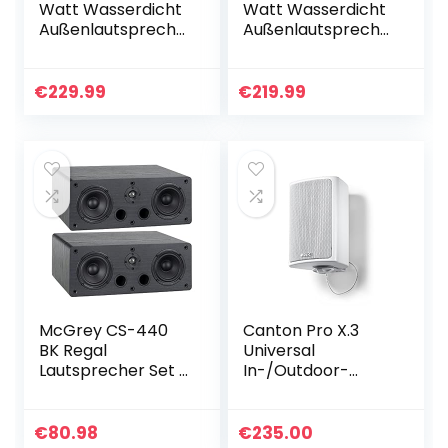
Watt Wasserdicht
Watt Wasserdicht
Außenlautspreche
Außenlautspreche
r Outdoor-
r Outdoor-
Lautsprecher für
Lautsprecher für
Garten, Terrasse,
Garten, Terrasse,
€
229.99
€
219.99
Restaurant (2
Restaurant (2
Paar…
Paar/Weiß)
McGrey CS-440
Canton Pro X.3
BK Regal
Universal
Lautsprecher Set –
In-/Outdoor-
Paar Multifunktions
Lautsprecher
Satelliten HiFi Box
(50/100 Watt, 1
für Surround-
Paar) weiß
€
80.98
€
235.00