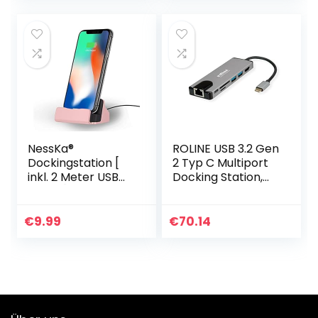
NessKa®
ROLINE USB 3.2 Gen
Dockingstation [
2 Typ C Multiport
inkl. 2 Meter USB
Docking Station,
Kabel ] Desktop
4K HDMI, Card
Tisch Ladestation
Reader, LAN
Ladegerät Dock
€
9.99
€
70.14
Ständer für Apple
iPhone X…