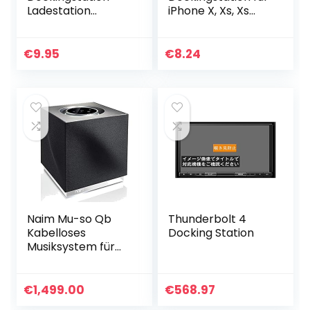
Ladestation
iPhone X, Xs, Xs
kompatibel für
Max, Xr, 8/8 Plus,
iPhone [inkl. 1m
7/7 Plus, 6 / 6S
Kabel] Dock für
Plus, 5 5C 5S SE,
€
9.95
€
8.24
iPhone 14, 13, 12, 11, 11
iPod Halterung zu
Pro, 11 Max…
Laden…
Naim Mu-so Qb
Thunderbolt 4
Kabelloses
Docking Station
Musiksystem für
mehrere Räume,
Schwarz
€
1,499.00
€
568.97