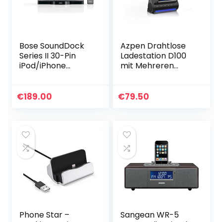
Bose SoundDock
Azpen Drahtlose
Series II 30-Pin
Ladestation D100
iPod/iPhone
mit Mehreren
Lautsprecher
USB-Anschlüssen
Dock (Schwarz)
+ Bluetooth-
Lautsprechersyste
€
189.00
€
79.50
m (grau)
Phone Star –
Sangean WR-5