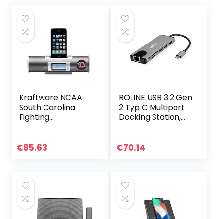
Kraftware NCAA
ROLINE USB 3.2 Gen
South Carolina
2 Typ C Multiport
Fighting
Docking Station,
Gamecocks Xidoc
4K HDMI, Card
iPod Docking
Reader, LAN
Station/Uhr Radio
€
85.63
€
70.14