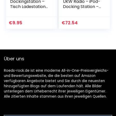
Dockingstation –
UKW Radio – iPod-
Tisch Ladestation
Docking Station –
– synchronisieren
Wiedergabe- und
– 8-pin Anschluss
Ladefunktion –
– passend für
Braun
€
9.95
€
72.54
iPhone 11, 11 Pro, 11…
Über uns
Roeds-rock.de ist eine moderne All-in-One-Preisvergleichs-
und Bewertungswebsite, die die besten auf Amazon
verfügbaren Angebote bietet und Sie durch die neuesten
hinzugefügten Blogs auf dem Laufenden hält. Alle Bilder
unterliegen dem Urheberrecht ihrer jeweiligen Eigentümer.
Alle zitierten Inhalte stammen aus ihren jeweiligen Quellen.