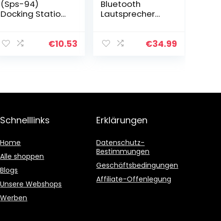
(Sps-94)
Bluetooth
Docking Station
Lautsprecher
Per iPhone E
mit Wireless
Ipod
Charger,
Microlett.MP3
4000mAh Akku
€
10.53
€
34.99
Lautsprecher
und
Handyhalterung
mit
Ladefunktion…
Schnelllinks
Erklärungen
Home
Datenschutz-
Bestimmungen
Alle shoppen
Geschäftsbedingungen
Blogs
Affiliate-Offenlegung
Unsere Webshops
Werben