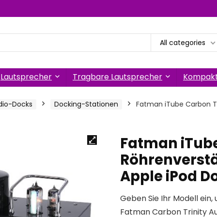
All categories
Lautsprecher
Tragbare Lautsprecher
Kompakt
dio-Docks
Docking-Stationen
Fatman iTube Carbon Tri
Fatman iTube
Röhrenverstä
Apple iPod D
Geben Sie Ihr Modell ein, 
Fatman Carbon Trinity A