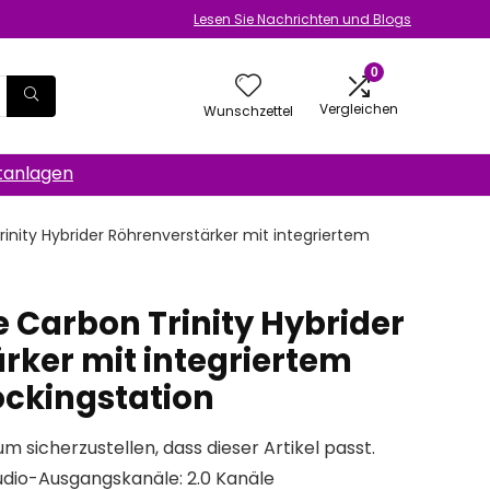
Lesen Sie Nachrichten und Blogs
0
Vergleichen
Wunschzettel
anlagen
nity Hybrider Röhrenverstärker mit integriertem
 Carbon Trinity Hybrider
rker mit integriertem
ockingstation
um sicherzustellen, dass dieser Artikel passt.
udio-Ausgangskanäle: 2.0 Kanäle