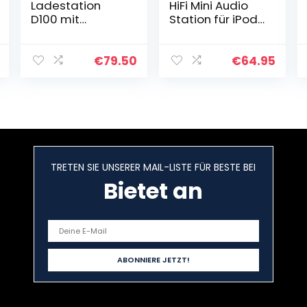
Ladestation
HiFi Mini Audio
D100 mit
Station für iPod,
Mehreren USB-
Rot
Anschlüssen +
Bluetooth-
€
79.50
€
64.95
Lautsprechersys
tem (grau)
TRETEN SIE UNSERER MAIL-LISTE FÜR BESTE BEI
Bietet an