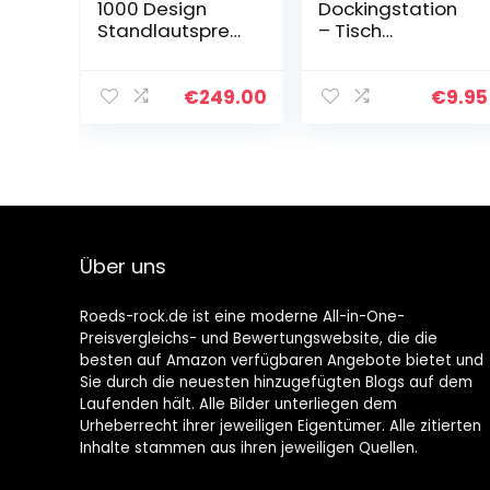
1000 Design
Dockingstation
Standlautsprec
– Tisch
her, Bluetooth,
Ladestation –
AUX-IN,
synchronisieren
Dockingstation
– 8-pin
€
249.00
€
9.95
kompatibel für
Anschluss –
iPhone & iPod,
passend für
PLL-UKW…
iPhone 11, 11 Pro,
11…
Über uns
Roeds-rock.de ist eine moderne All-in-One-
Preisvergleichs- und Bewertungswebsite, die die
besten auf Amazon verfügbaren Angebote bietet und
Sie durch die neuesten hinzugefügten Blogs auf dem
Laufenden hält. Alle Bilder unterliegen dem
Urheberrecht ihrer jeweiligen Eigentümer. Alle zitierten
Inhalte stammen aus ihren jeweiligen Quellen.