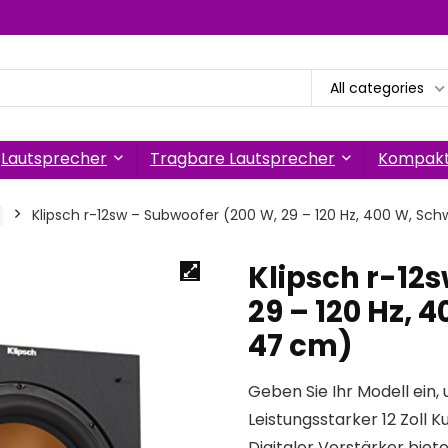
All categories
Lautsprecher
Tragbare Lautsprecher
Kompakt
Klipsch r-12sw – Subwoofer (200 W, 29 – 120 Hz, 400 W, Sc
Klipsch r-12
29 – 120 Hz, 
47 cm)
Geben Sie Ihr Modell ein, 
Leistungsstarker 12 Zoll 
Digitaler Verstärker bie