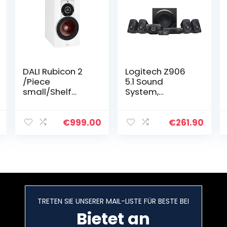
DALI Rubicon 2
Logitech Z906
/Piece
5.1 Sound
small/Shelf
System,
Speaker White
Lautsprecher
high Gloss
mit 1000 Watt
Surround Sound,
€
999.00
€
261.90
THX, Mehrere
Audio-Eingänge,
Fernbedienung…
TRETEN SIE UNSERER MAIL-LISTE FÜR BESTE BEI
Bietet an