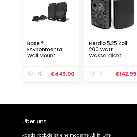
Bose ®
Herdio 5,25 Zoll
Environmental
200 Watt
Wall Mount
Wasserdicht
Lautsprecher (1-
Außenlautsprec
Paar) schwarz
her Outdoor-
Lautsprecher für
€
449.00
€
142.99
Garten,
kompatibel mit
Bluetooth…
Über uns
Roeds-rock.de ist eine moderne All-in-One-