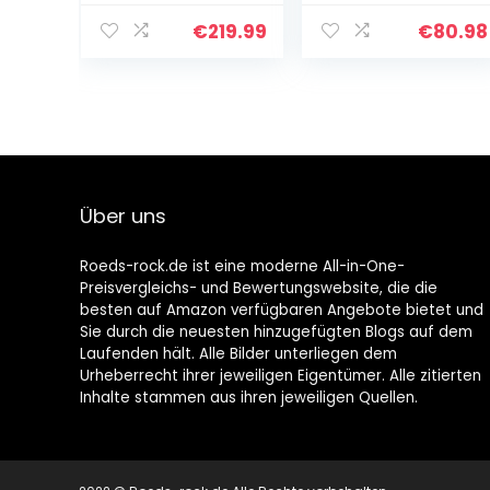
her Outdoor-
Multifunktions
Lautsprecher für
Satelliten HiFi
€
219.99
€
80.98
Garten,
Box für
Terrasse,
Surround-
Restaurant (2
System, Musik
Paar/Weiß)
und…
Über uns
Roeds-rock.de ist eine moderne All-in-One-
Preisvergleichs- und Bewertungswebsite, die die
besten auf Amazon verfügbaren Angebote bietet und
Sie durch die neuesten hinzugefügten Blogs auf dem
Laufenden hält. Alle Bilder unterliegen dem
Urheberrecht ihrer jeweiligen Eigentümer. Alle zitierten
Inhalte stammen aus ihren jeweiligen Quellen.