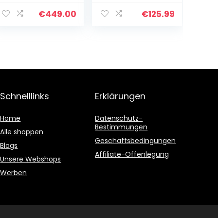
Paar) schwarz
Lautsprecher für
Outdoor Indoor
€
449.00
€
125.99
Wandhalterung
Patio Deck
Camper…
Schnelllinks
Erklärungen
Home
Datenschutz-
Bestimmungen
Alle shoppen
Geschäftsbedingungen
Blogs
Affiliate-Offenlegung
Unsere Webshops
Werben