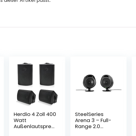
s dieser Artikel passt.
Herdio 4 Zoll 400
SteelSeries
Watt
Arena 3 – Full-
Außenlautsprec
Range 2.0
her Outdoor-
Gaming-