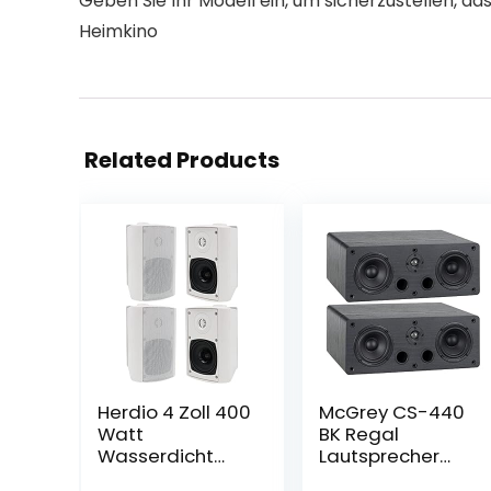
Geben Sie Ihr Modell ein, um sicherzustellen, das
Heimkino
Related Products
Herdio 4 Zoll 400
McGrey CS-440
Watt
BK Regal
Wasserdicht
Lautsprecher
Außenlautsprec
Set – Paar