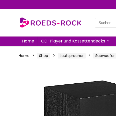
Search
for:
Home
CD-Player und Kassettendecks
Home
Shop
Lautsprecher
Subwoofer