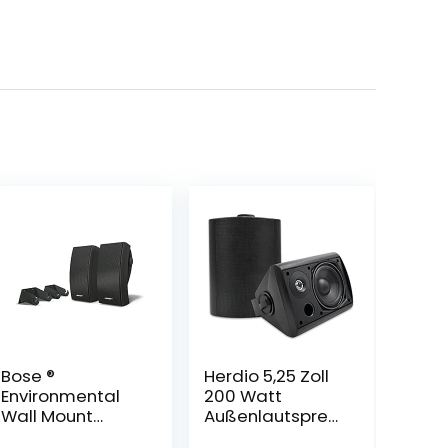
Bose ®
Herdio 5,25 Zoll
Environmental
200 Watt
Wall Mount
Außenlautsprec
Lautsprecher (1-
her Outdoor-