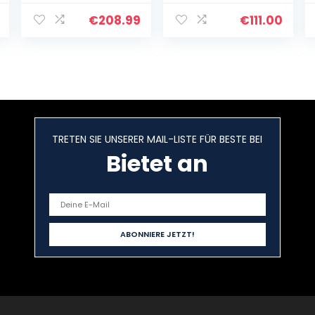
Lautsprecher für
Lautsprecher –
Outdoor Indoor
Fesselndes
€
208.99
€
111.00
Wandhalterung
Audio – Intuitive
Patio Deck
Bedienung – 4-
Camper
Zoll-Treiber…
Garten…
TRETEN SIE UNSERER MAIL-LISTE FÜR BESTE BEI
Bietet an