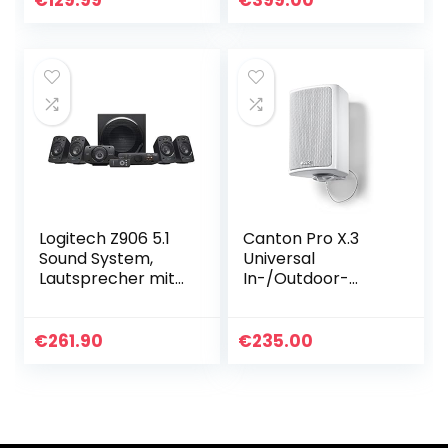
€
129.99
€
399.00
Restaurant,kompa
tibel mit…
Logitech Z906 5.1
Canton Pro X.3
Sound System,
Universal
Lautsprecher mit
In-/Outdoor-
1000 Watt
Lautsprecher
Surround Sound,
(50/100 Watt, 1
THX, Mehrere
Paar) weiß
€
261.90
€
235.00
Audio-Eingänge,
Fernbedienung…