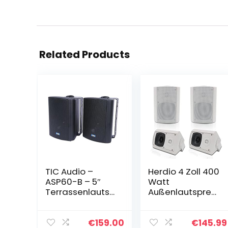
Related Products
TIC Audio –
Herdio 4 Zoll 400
ASP60-B – 5″
Watt
Terrassenlautsp
Außenlautsprec
recher – Für den
her Outdoor-
Außen- und
Lautsprecher für
Innenbereich –
Outdoor Indoor
€
159.00
€
145.99