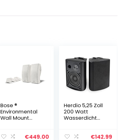
Bose ®
Herdio 5,25 Zoll
Environmental
200 Watt
Wall Mount
Wasserdicht
Lautsprecher (1-
Außenlautsprec
Paar) weiß
her Outdoor-
Lautsprecher für
€
449.00
€
142.99