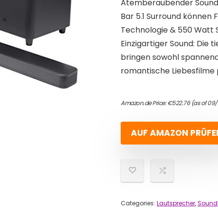
Atemberaubender Sound fü
Bar 5.1 Surround können 
Technologie & 550 Watt S
Einzigartiger Sound: Die 
bringen sowohl spannende
romantische Liebesfilme 
Amazon.de Price:
€
522.76
(as of 09
AUF AMAZON PRÜFE
Categories:
Lautsprecher
,
Sound