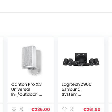
Canton Pro X.3
Logitech Z906
Universal
5.1 Sound
In-/Outdoor-
System,
Lautsprecher
Lautsprecher
(50/100 Watt, 1
mit 1000 Watt
Paar) weiß
Surround Sound,
€
235.00
€
261.90