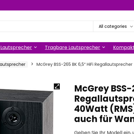
All categories
Lautsprecher
Tragbare Lautsprecher
Kompakt
Lautsprecher
McGrey BSS-265 BK 6,5″ HiFi Regallautspreche
McGrey BSS-2
Regallautspr
40Watt (RMS
auch für Wa
Geben Sie Ihr Modell ein, 