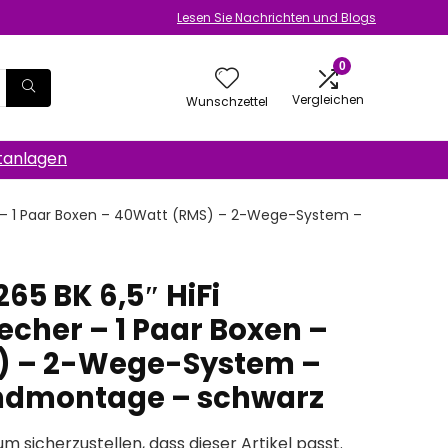
Lesen Sie Nachrichten und Blogs
0
Vergleichen
Wunschzettel
anlagen
r – 1 Paar Boxen – 40Watt (RMS) – 2-Wege-System –
65 BK 6,5″ HiFi
echer – 1 Paar Boxen –
) – 2-Wege-System –
ndmontage – schwarz
um sicherzustellen, dass dieser Artikel passt.