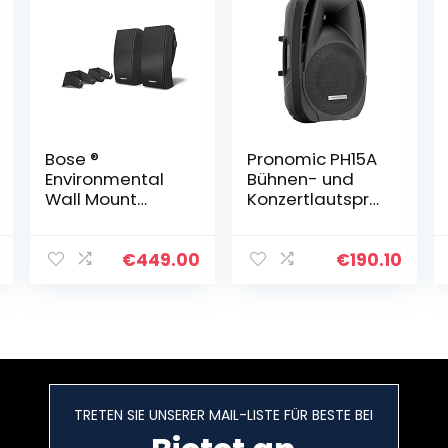
Bose ®
Pronomic PH15A
Environmental
Bühnen- und
Wall Mount
Konzertlautspre
Lautsprecher (1-
cher Aktiv PA-
Paar) schwarz
Lautsprecher
Aktive ABS PA-
€
449.00
€
190.10
Box, 15 Zoll, 38
cm, 350W
schwarz
TRETEN SIE UNSERER MAIL-LISTE FÜR BESTE BEI