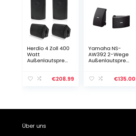
Herdio 4 Zoll 400
Yamaha NS-
Watt
AW392 2-Wege
Außenlautsprec
Außenlautsprec
her Outdoor-
her (120 Watt, 86
Lautsprecher für
dB) 1 Paar
Outdoor Indoor
schwarz
€
208.99
€
135.00
Wandhalterung
Patio Deck
Camper
Garten…
Über uns