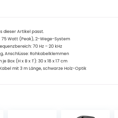
s dieser Artikel passt.
 / 75 Watt (Peak), 2-Wege-System
Frequenzbereich: 70 Hz – 20 kHz
g, Anschlüsse: Rohkabelklemmen
Box (H x B x T): 30 x 18 x 17 cm
r-Kabel mit 3 m Länge, schwarze Holz-Optik