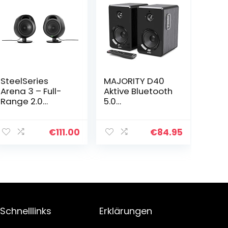
SteelSeries
MAJORITY D40
Arena 3 – Full-
Aktive Bluetooth
Range 2.0
5.0
Gaming-
Regallautsprech
Lautsprecher –
er | 60 Watt
Fesselndes
Monitor
€
111.00
€
84.95
Audio – Intuitive
Lautsprecher |
Bedienung – 4-
2.0 Stereo
Zoll-Treiber…
Studio Boxen,
Activ Hi…
Schnelllinks
Erklärungen