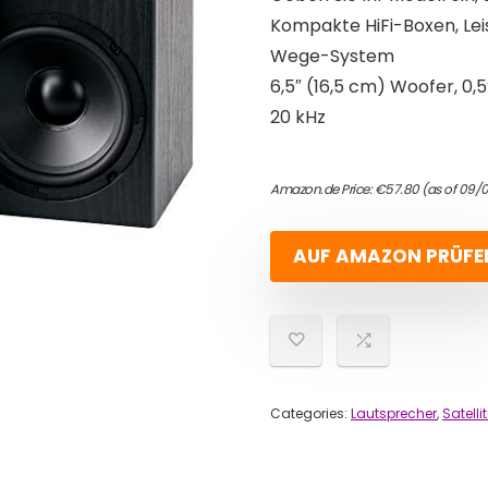
Kompakte HiFi-Boxen, Lei
Wege-System
6,5″ (16,5 cm) Woofer, 0,
20 kHz
Amazon.de Price:
€
57.80
(as of 09/
AUF AMAZON PRÜFE
Categories:
Lautsprecher
,
Satell