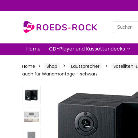
Search
for:
Home
CD-Player und Kassettendecks
Home
Shop
Lautsprecher
Satelliten-
auch für Wandmontage – schwarz