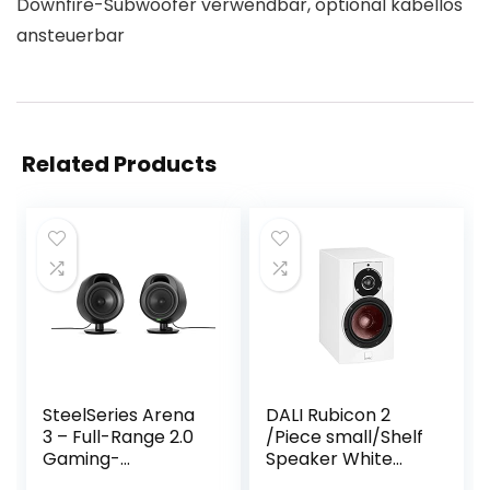
Downfire-Subwoofer verwendbar, optional kabellos
ansteuerbar
Related Products
SteelSeries Arena
DALI Rubicon 2
3 – Full-Range 2.0
/Piece small/Shelf
Gaming-
Speaker White
Lautsprecher –
high Gloss