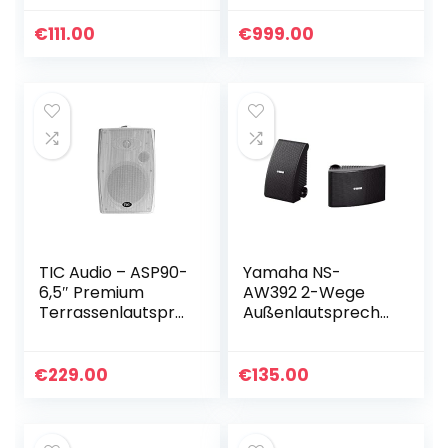
Fesselndes Audio –
Intuitive Bedienung
€
111.00
€
999.00
– 4-Zoll-Treiber…
TIC Audio – ASP90-
Yamaha NS-
6,5″ Premium
AW392 2-Wege
Terrassenlautspre
Außenlautspreche
cher – Für den
r (120 Watt, 86 dB)
Außen- und
1 Paar schwarz
Innenbereich –
€
229.00
€
135.00
Wetterfest – 70-
V-Schalter – 2er
Pack – Weiß