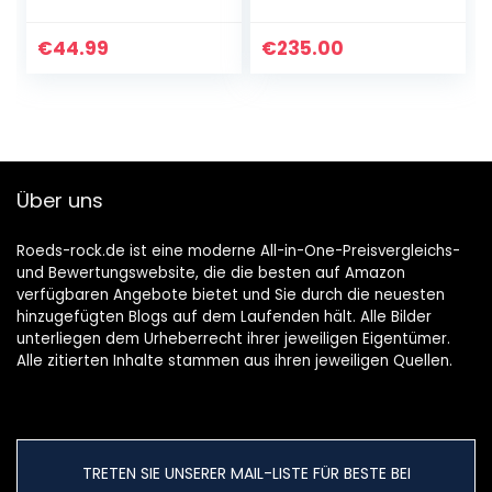
Subwoofer, 50
Lautsprecher
Watt
(50/100 Watt, 1
Spitzenleistung, 3.5
Paar) weiß
€
44.99
€
235.00
mm Eingang,
Kopfhörerbuchse…
Über uns
Roeds-rock.de ist eine moderne All-in-One-Preisvergleichs-
und Bewertungswebsite, die die besten auf Amazon
verfügbaren Angebote bietet und Sie durch die neuesten
hinzugefügten Blogs auf dem Laufenden hält. Alle Bilder
unterliegen dem Urheberrecht ihrer jeweiligen Eigentümer.
Alle zitierten Inhalte stammen aus ihren jeweiligen Quellen.
TRETEN SIE UNSERER MAIL-LISTE FÜR BESTE BEI