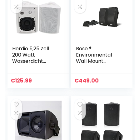
Herdio 5,25 Zoll
Bose ®
200 Watt
Environmental
Wasserdicht
Wall Mount
Außenlautspreche
Lautsprecher (1-
r Indoor Outdoor
Paar) schwarz
Patio Deck
€
125.99
€
449.00
Lautsprecher für
Garten,
kompatibel…