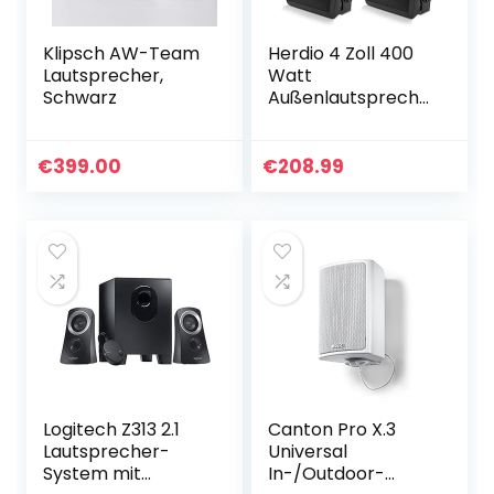
Klipsch AW-Team
Herdio 4 Zoll 400
Lautsprecher,
Watt
Schwarz
Außenlautspreche
r Outdoor-
Lautsprecher für
Outdoor Indoor
€
399.00
€
208.99
Wandhalterung
Patio Deck
Camper Garten…
Logitech Z313 2.1
Canton Pro X.3
Lautsprecher-
Universal
System mit
In-/Outdoor-