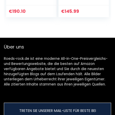
er Aktiv PA-
r Outdoor-
Lautsprecher
Lautsprecher für
Aktive ABS PA-Box,
Outdoor Indoor
€
190.10
€
145.99
15 Zoll, 38 cm,
Wandhalterung
350W schwarz
Patio Deck
Camper Garten…
Über uns
Roeds-rock.de ist eine moderne All-in-One-Preisvergleichs-
und Bewertungswebsite, die die besten auf Amazon
verfügbaren Angebote bietet und Sie durch die neuesten
hinzugefügten Blogs auf dem Laufenden hält. Alle Bilder
unterliegen dem Urheberrecht ihrer jeweiligen Eigentümer.
Alle zitierten Inhalte stammen aus ihren jeweiligen Quellen.
TRETEN SIE UNSERER MAIL-LISTE FÜR BESTE BEI