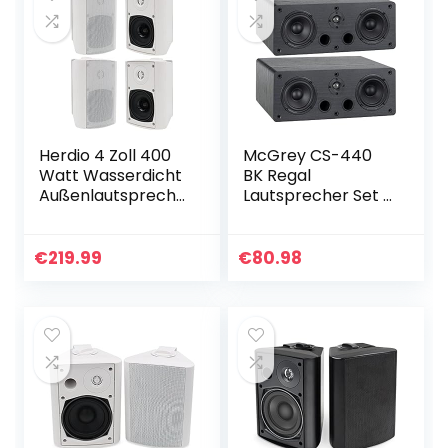
Herdio 4 Zoll 400
McGrey CS-440
Watt Wasserdicht
BK Regal
Außenlautspreche
Lautsprecher Set –
r Outdoor-
Paar Multifunktions
Lautsprecher für
Satelliten HiFi Box
Garten, Terrasse,
für Surround-
€
219.99
€
80.98
Restaurant (2
System, Musik
Paar/Weiß)
und…