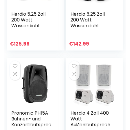
Herdio 5,25 Zoll
Herdio 5,25 Zoll
200 Watt
200 Watt
Wasserdicht
Wasserdicht
Außenlautspreche
Außenlautspreche
r Indoor Outdoor
r Outdoor-
Patio Deck
Lautsprecher für
€
125.99
€
142.99
Lautsprecher für
Garten,
Garten,
kompatibel mit
kompatibel…
Bluetooth…
Pronomic PH15A
Herdio 4 Zoll 400
Bühnen- und
Watt
Konzertlautsprech
Außenlautspreche