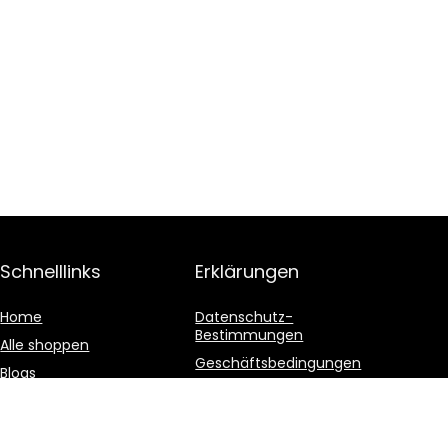
Schnelllinks
Erklärungen
Home
Datenschutz-
Bestimmungen
Alle shoppen
Geschäftsbedingungen
Blogs
Affiliate-Offenlegung
Unsere Webshops
Werben