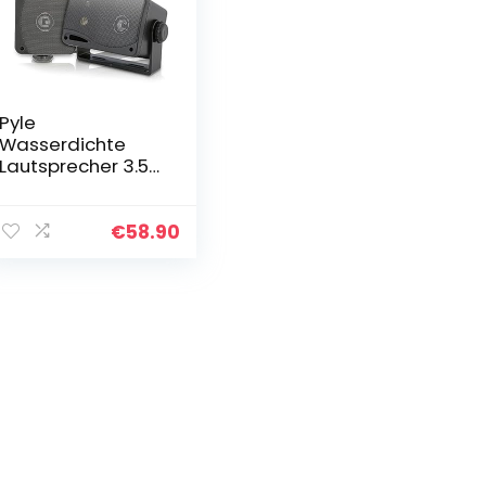
Pyle
Wasserdichte
Lautsprecher 3.5-
Zoll-200-Watt 3-
Wege
Wetterfeste Mini
€
58.90
Box