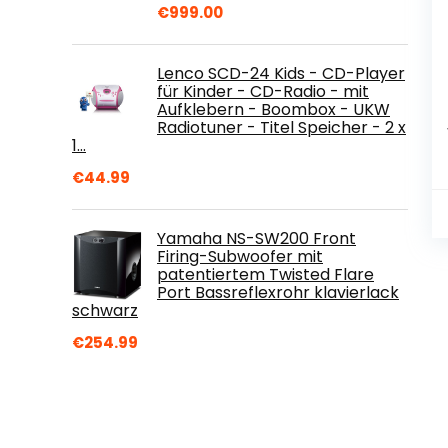
€
999.00
Lenco SCD-24 Kids - CD-Player
für Kinder - CD-Radio - mit
Aufklebern - Boombox - UKW
Radiotuner - Titel Speicher - 2 x
1…
€
44.99
Yamaha NS-SW200 Front
Firing-Subwoofer mit
patentiertem Twisted Flare
Port Bassreflexrohr klavierlack
schwarz
€
254.99