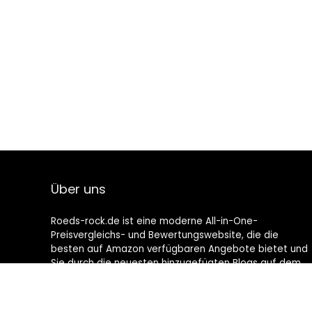
Über uns
Roeds-rock.de ist eine moderne All-in-One-
Preisvergleichs- und Bewertungswebsite, die die
besten auf Amazon verfügbaren Angebote bietet und
Sie durch die neuesten hinzugefügten Blogs auf dem
Laufenden hält. Alle Bilder unterliegen dem
Urheberrecht ihrer jeweiligen Eigentümer. Alle zitierten
Inhalte stammen aus ihren jeweiligen Quellen.