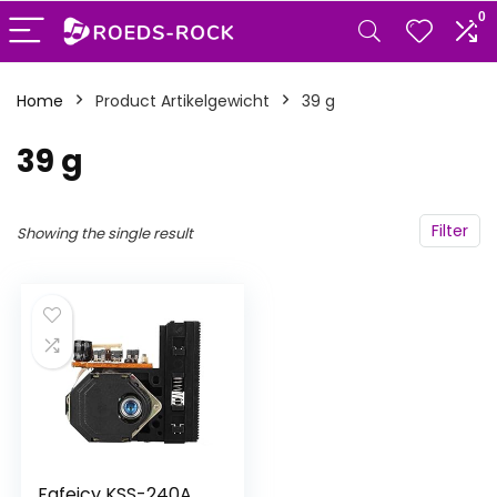
0
Home
Product Artikelgewicht
‎39 g
‎39 g
Filter
Showing the single result
Fafeicy KSS-240A