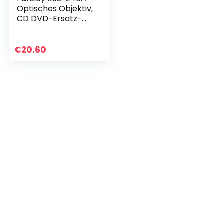
Optisches Objektiv,
CD DVD-Ersatz-
Tonabnehmer,
Passend für Sony
Kopf, 39 g
€
20.60