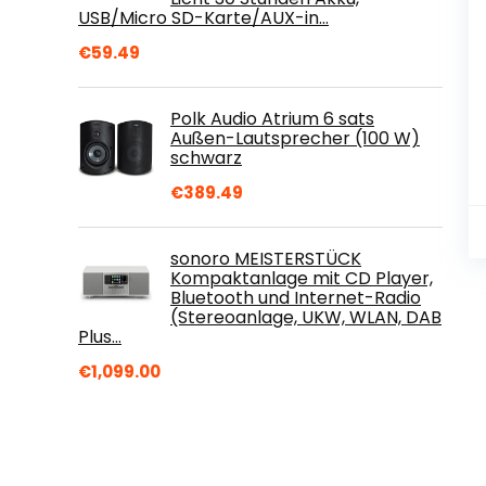
USB/Micro SD-Karte/AUX-in…
€
59.49
Polk Audio Atrium 6 sats
Außen-Lautsprecher (100 W)
schwarz
€
389.49
sonoro MEISTERSTÜCK
Kompaktanlage mit CD Player,
Bluetooth und Internet-Radio
(Stereoanlage, UKW, WLAN, DAB
Plus…
€
1,099.00