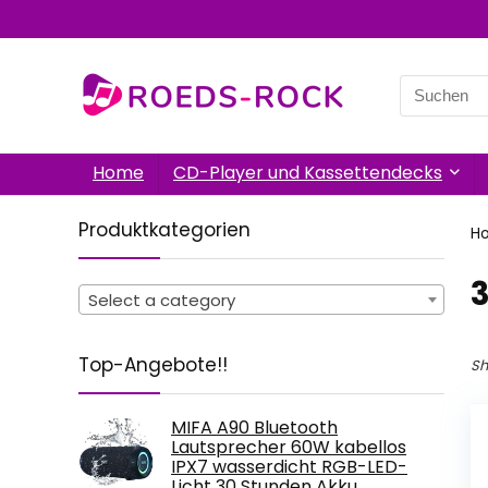
Search
for:
Home
CD-Player und Kassettendecks
Produktkategorien
H
‎
Select a category
Top-Angebote!!
Sh
MIFA A90 Bluetooth
Lautsprecher 60W kabellos
IPX7 wasserdicht RGB-LED-
Licht 30 Stunden Akku,