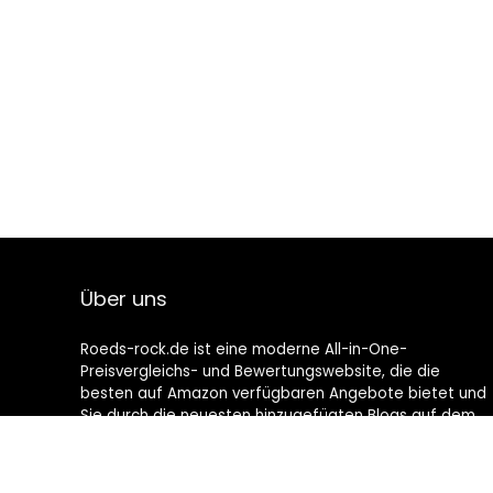
Über uns
Roeds-rock.de ist eine moderne All-in-One-
Preisvergleichs- und Bewertungswebsite, die die
besten auf Amazon verfügbaren Angebote bietet und
Sie durch die neuesten hinzugefügten Blogs auf dem
Laufenden hält. Alle Bilder unterliegen dem
Urheberrecht ihrer jeweiligen Eigentümer. Alle zitierten
Inhalte stammen aus ihren jeweiligen Quellen.