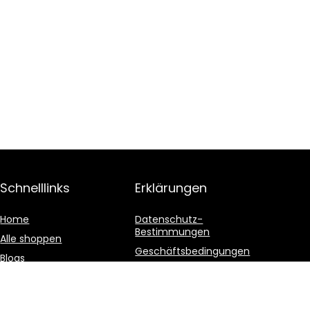
Schnelllinks
Erklärungen
Home
Datenschutz-
Bestimmungen
Alle shoppen
Geschäftsbedingungen
Blogs
Affiliate-Offenlegung
Unsere Webshops
Werben