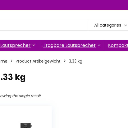
All categories
Lautsprecher
Tragbare Lautsprecher
Kompakt
ome
Product Artikelgewicht
‎3.33 kg
3.33 kg
owing the single result