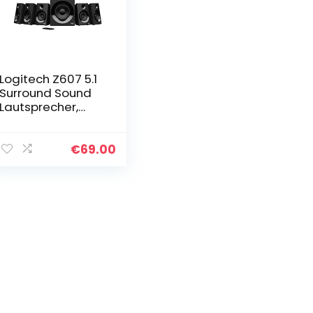
Logitech Z607 5.1
Surround Sound
Lautsprecher,
Bluetooth, CINCH,
160 W
Spitzenleistung,
€
69.00
Fernbedienung,
kompatibel mit…